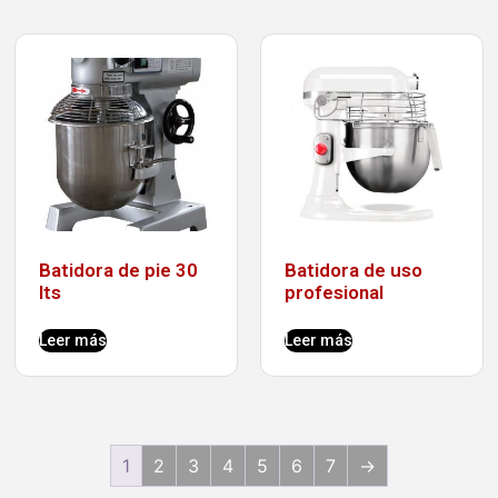
Batidora de pie 30
Batidora de uso
lts
profesional
Leer más
Leer más
1
2
3
4
5
6
7
→